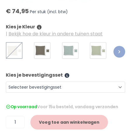
€ 74,95
Per stuk (incl. btw)
Kies je Kleur
|
Bekijk hoe de kleur in andere tuinen staat
Sahara Sand
Tender Taupe
Country Blue
Moonstone Gree
Co
Kies je bevestigingsset
Selecteer bevestigingsset
Voor 15u besteld, vandaag verzonden
Op voorraad
Aantal
Voeg toe aan winkelwagen