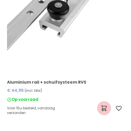
Aluminium rail + schuifsysteem RVS
P
€ 44,95
€
(incl. btw)
Op voorraad
Voor 15u besteld, vandaag
V
verzonden
v